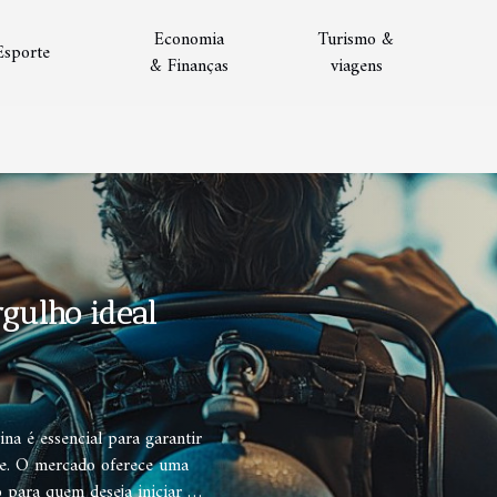
Economia
Turismo &
Esporte
& Finanças
viagens
rgulho ideal
na é essencial para garantir
de. O mercado oferece uma
o para quem deseja iniciar ou