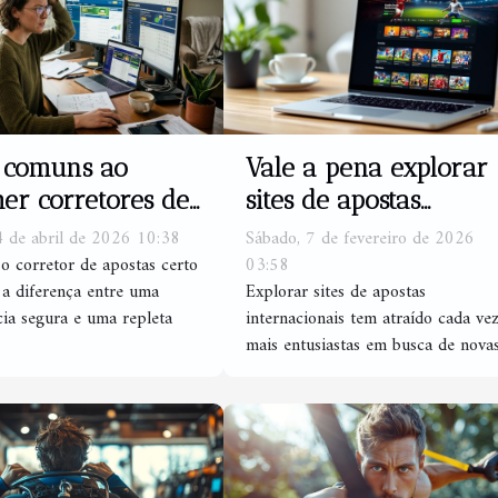
 comuns ao
Vale a pena explorar
her corretores de
sites de apostas
as e como evitá-
internacionais?
4 de abril de 2026 10:38
Sábado, 7 de fevereiro de 2026
 o corretor de apostas certo
03:58
 a diferença entre uma
Explorar sites de apostas
cia segura e uma repleta
internacionais tem atraído cada ve
mais entusiastas em busca de novas.