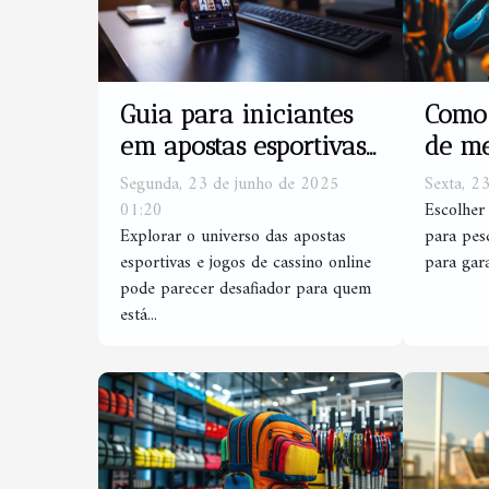
Guia para iniciantes
Como 
em apostas esportivas
de me
e jogos de cassino
para 
Segunda, 23 de junho de 2025
Sexta, 2
online
01:20
Escolher
Explorar o universo das apostas
para pes
esportivas e jogos de cassino online
para gara
pode parecer desafiador para quem
está...