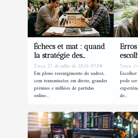
Échecs et mat : quand
Erros
la stratégie des
escol
joueurs d’échecs
apost
Terça, 21 de julho de 2026 09:08
Terça, 1
inspire les parieurs
los
Em pleno ressurgimento do xadrez,
Escolher
com transmissões em direto, grandes
pode ser
prémios e milhões de partidas
experiên
online...
de...