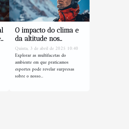
l
O impacto do clima e
e
da altitude nos
esportes - Como se
Quinta, 3 de abril de 2025 10:40
adaptar e manter o
Explorar as multifacetas do
ambiente em que praticamos
desempenho ótimo
esportes pode revelar surpresas
sobre o nosso...