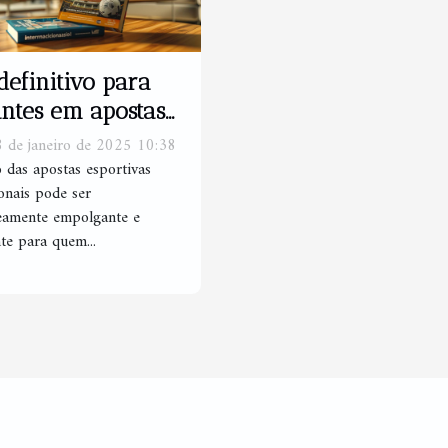
definitivo para
antes em apostas
tivas
8 de janeiro de 2025 10:38
nacionais
das apostas esportivas
ionais pode ser
eamente empolgante e
te para quem...
s