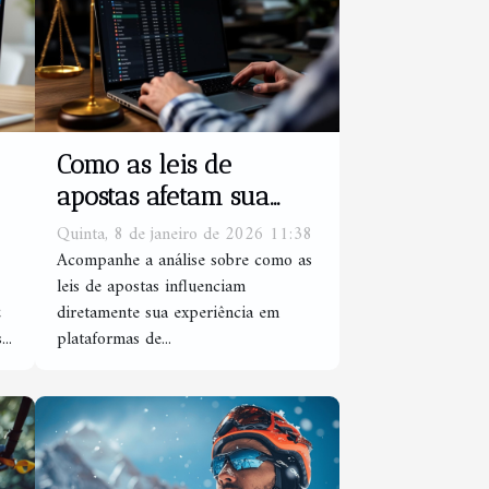
Como as leis de
apostas afetam sua
experiência de jogo
Quinta, 8 de janeiro de 2026 11:38
online?
Acompanhe a análise sobre como as
leis de apostas influenciam
z
diretamente sua experiência em
..
plataformas de...