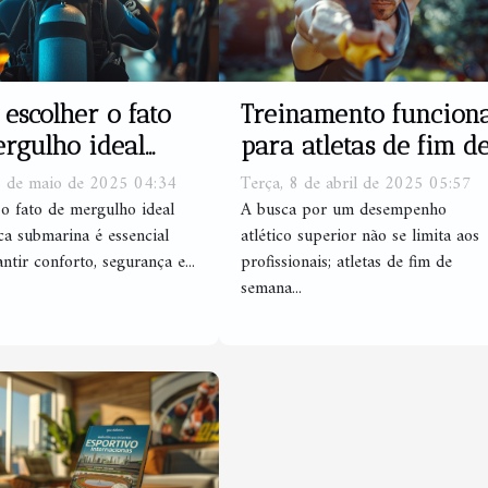
escolher o fato
Treinamento funciona
rgulho ideal
para atletas de fim d
pesca submarina
semana o segredo
3 de maio de 2025 04:34
Terça, 8 de abril de 2025 05:57
para melhorar o
 o fato de mergulho ideal
A busca por um desempenho
ca submarina é essencial
atlético superior não se limita aos
desempenho
ntir conforto, segurança e...
profissionais; atletas de fim de
semana...