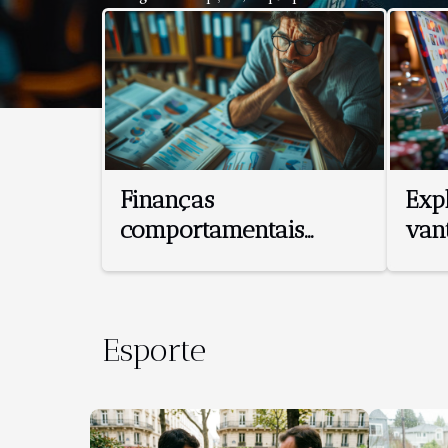
melhorar sua prática. Descobre neste artigo tudo o q
identificar o fato mais adequado às tuas necessidades
tua experiência subaquática. Espessura do neoprene 
neoprene para o fato de mergulho utilizado na pesca 
atentamente a temperatura da água, profundidade pr
exposição. O neoprene funciona como uma barreira, 
térmica entre o corpo e o ambiente aquático: espes
recomendadas...
Finanças
Exp
comportamentais
van
como as emoções
em 
afetam suas decisões
de investimento
Esporte