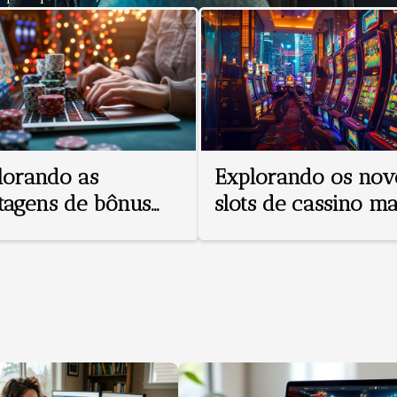
ue precisas de saber para
 e tirar o melhor proveito da
Ao selecionar a espessura do
submarina, deve-se analisar
evista e o tempo de
reduzindo a condutividade
suras entre 3mm e 5mm são
lorando as
Explorando os nov
tagens de bônus
slots de cassino ma
cassinos online
populares em 202