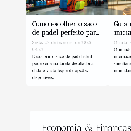
Como escolher o saco
Guia 
de padel perfeito para
inici
suas necessidades
espor
Sexta, 28 de fevereiro de 2025
Quarta, 
inter
04:22
O mundo 
Descobrir o saco de padel ideal
internac
pode ser uma tarefa desafiadora,
simultan
dado o vasto leque de opções
intimidan
disponíveis...
Economia & Finança