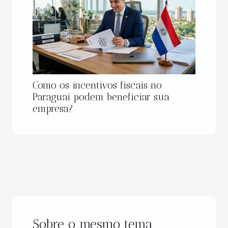
Como os incentivos fiscais no
Paraguai podem beneficiar sua
empresa?
Sobre o mesmo tema