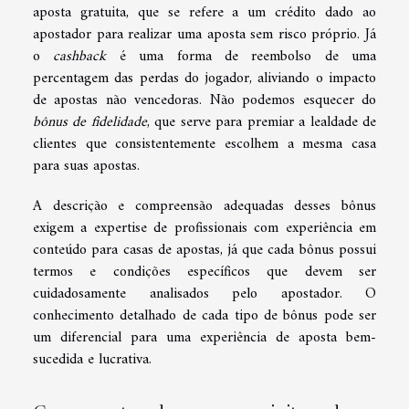
aposta gratuita, que se refere a um crédito dado ao
apostador para realizar uma aposta sem risco próprio. Já
o
cashback
é uma forma de reembolso de uma
percentagem das perdas do jogador, aliviando o impacto
de apostas não vencedoras. Não podemos esquecer do
bônus de fidelidade
, que serve para premiar a lealdade de
clientes que consistentemente escolhem a mesma casa
para suas apostas.
A descrição e compreensão adequadas desses bônus
exigem a expertise de profissionais com experiência em
conteúdo para casas de apostas, já que cada bônus possui
termos e condições específicos que devem ser
cuidadosamente analisados pelo apostador. O
conhecimento detalhado de cada tipo de bônus pode ser
um diferencial para uma experiência de aposta bem-
sucedida e lucrativa.