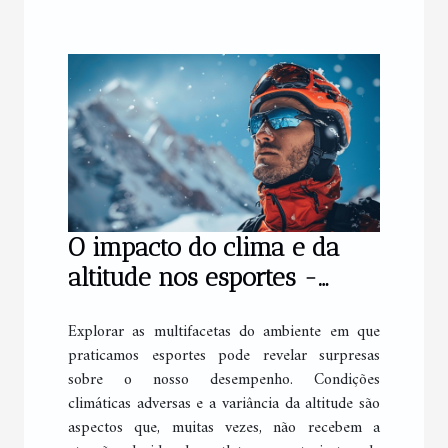
O impacto do clima e da
altitude nos esportes -
Como se adaptar e manter
Explorar as multifacetas do ambiente em que
o desempenho ótimo
praticamos esportes pode revelar surpresas
sobre o nosso desempenho. Condições
climáticas adversas e a variância da altitude são
aspectos que, muitas vezes, não recebem a