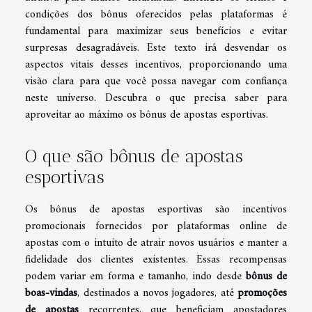
condições dos bônus oferecidos pelas plataformas é
fundamental para maximizar seus benefícios e evitar
surpresas desagradáveis. Este texto irá desvendar os
aspectos vitais desses incentivos, proporcionando uma
visão clara para que você possa navegar com confiança
neste universo. Descubra o que precisa saber para
aproveitar ao máximo os bônus de apostas esportivas.
O que são bônus de apostas
esportivas
Os bônus de apostas esportivas são incentivos
promocionais fornecidos por plataformas online de
apostas com o intuito de atrair novos usuários e manter a
fidelidade dos clientes existentes. Essas recompensas
podem variar em forma e tamanho, indo desde
bônus de
boas-vindas
, destinados a novos jogadores, até
promoções
de apostas
recorrentes, que beneficiam apostadores