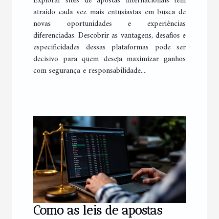
Explorar sites de apostas internacionais tem
atraído cada vez mais entusiastas em busca de
novas oportunidades e experiências
diferenciadas. Descobrir as vantagens, desafios e
especificidades dessas plataformas pode ser
decisivo para quem deseja maximizar ganhos
com segurança e responsabilidade....
Como as leis de apostas